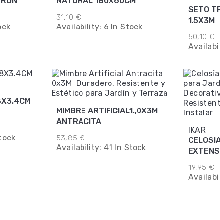
RRON
NATURAL 180X60CM
SETO TR
31,10 €
1.5X3M
ock
Availability:
6 In Stock
50,10 €
Availabi
8X3.4CM
MIMBRE ARTIFICIAL1.,0X3M
ANTRACITA
IKAR
tock
53,85 €
CELOSI
Availability:
41 In Stock
EXTENS
19,95 €
Availabi