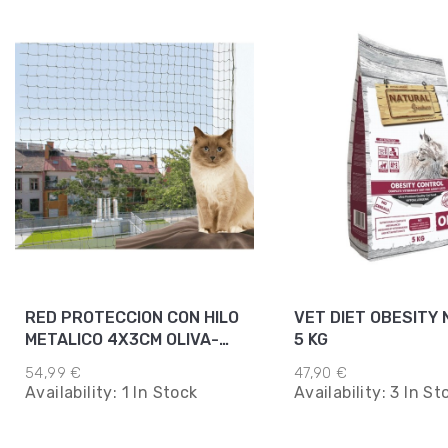
RED PROTECCION CON HILO
VET DIET OBESITY 
METALICO 4X3CM OLIVA-
5 KG
VERDE
54,99 €
47,90 €
Availability:
1 In Stock
Availability:
3 In St