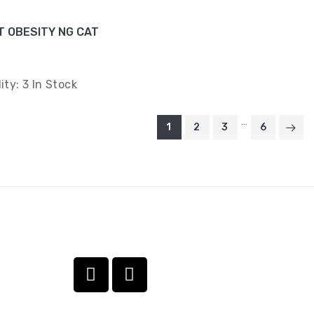
T OBESITY NG CAT
lity:
3 In Stock
…
1
2
3
6