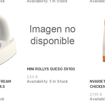
ock
Availability:
1 In Stock
Availabi
MINI ROLLYS QUESO 3X10G
2,55 €
TREAM
NVARIE
Availability:
5 In Stock
4.5
CHICKEN
27,95 €
ock
Availabi