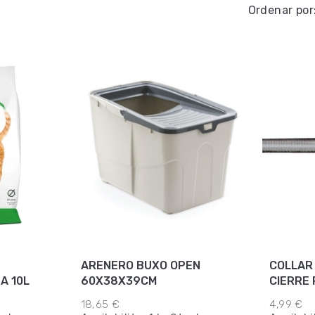
Ordenar por
ARENERO BUXO OPEN
COLLAR
A 10L
60X38X39CM
CIERRE
18,65 €
4,99 €