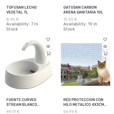
TOFUSAN LECHO
GATOSAN CARBON
VEGETAL 7L
ARENA SANITARIA 10L
8,40 €
10,55 €
Availability:
7 In
Availability:
19 In
Stock
Stock
FUENTE CURVED
RED PROTECCION CON
STREAM BLANCO
HILO METALICO 4X3CM
2.5L/25X24.5
OLIVA-VERDE
49,19 €
54,99 €