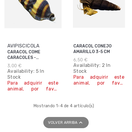
AVIPISCICOLA
CARACOL CONEJO
AMARILLO 3-5 CM
CARACOL COME
CARACOLES -
6,50 €
ANENTOME HELENA 1-
Availability:
2 In
3,00 €
1,5CM
Availability:
5 In
Stock
Stock
Para adquirir este
Para adquirir este
animal, por favor
animal, por favor
contacta con
contacta con
nosotros. Teléfono y
nosotros. Teléfono y
Whatsapp : 663 75 67
Mostrando 1-4 de 4 artículo(s)
Whatsapp : 663 75 67
42
42
Contáctanos
Contáctanos

VOLVER ARRIBA