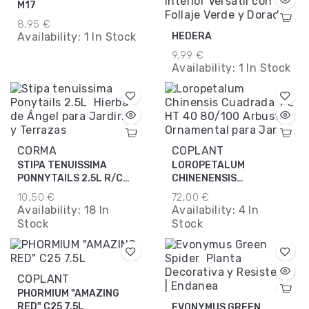
M17
8,95 €
Availability:
1 In Stock
HEDERA
9,99 €
Availability:
1 In Stock
CORMA
COPLANT
STIPA TENUISSIMA
LOROPETALUM
PONNYTAILS 2.5L R/C
CHINENENSIS
20/30
CUADRADA 11L HT 40
10,50 €
72,00 €
80/100
Availability:
18 In
Availability:
4 In
Stock
Stock
COPLANT
PHORMIUM "AMAZING
RED" C25 7.5L
EVONYMUS GREEN