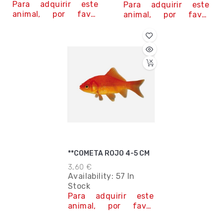
Para adquirir este
Para adquirir este
animal, por favor
animal, por favor
contacta con
contacta con
nosotros. Teléfono y
nosotros. Teléfono y
Whatsapp : 663 75 67
Whatsapp : 663 75 67
42
42
Contáctanos
Contáctanos
**COMETA ROJO 4-5 CM
3,60 €
Availability:
57 In
Stock
Para adquirir este
animal, por favor
contacta con