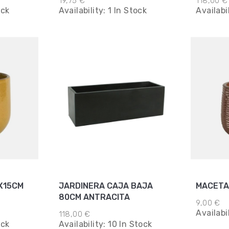
19,75 €
118,00 €
ock
Availability:
1 In Stock
Availabi
X15CM
JARDINERA CAJA BAJA
MACETA 
80CM ANTRACITA
9,00 €
Availabi
118,00 €
ock
Availability:
10 In Stock