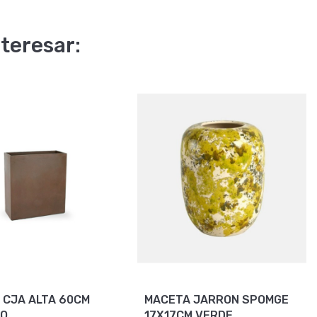
teresar:
 CJA ALTA 60CM
MACETA JARRON SPOMGE
ÑO
17X17CM VERDE