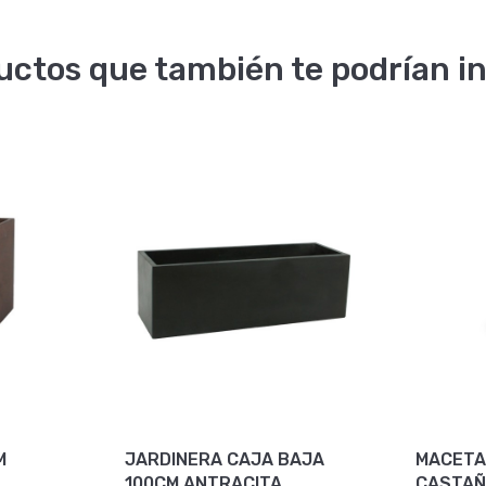
uctos que también te podrían in
M
JARDINERA CAJA BAJA
MACETA
100CM ANTRACITA
CASTA