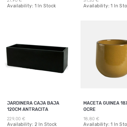
27,90 €
31,35 €
Availability:
1 In Stock
Availability:
1 In St
JARDINERA CAJA BAJA
MACETA GUINEA 18
120CM ANTRACITA
OCRE
229,00 €
18,80 €
Availability:
2 In Stock
Availability:
1 In St