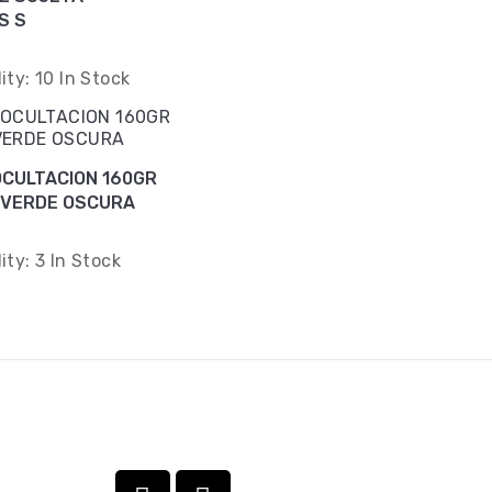
S S
lity:
10 In Stock
OCULTACION 160GR
1.5X10M VERDE OSCURA
lity:
3 In Stock