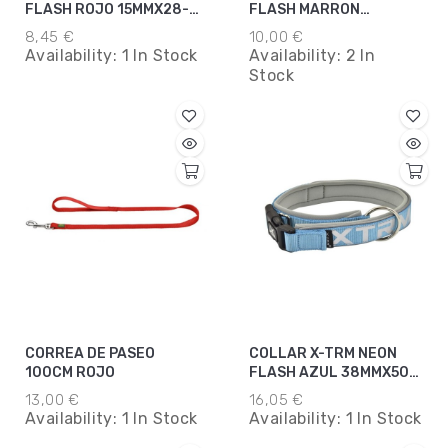
FLASH ROJO 15MMX28-
FLASH MARRON
35CM
15MMX120CM
8,45 €
10,00 €
Availability:
1 In Stock
Availability:
2 In
Stock
CORREA DE PASEO
COLLAR X-TRM NEON
100CM ROJO
FLASH AZUL 38MMX50-
70CM
13,00 €
16,05 €
Availability:
1 In Stock
Availability:
1 In Stock