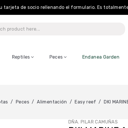
tu tarjeta de socio rellenando el formulario. Es totalment
Reptiles
Peces
Endanea Garden
otas
Peces
Alimentación
Easy reef
DKI MARIN
DÑA. PILAR CAMUÑAS