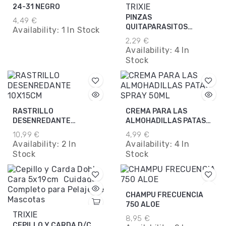
TRIXIE
24-31 NEGRO
PINZAS
4,49 €
QUITAPARASITOS
Availability:
1 In Stock
PLASTICO 9CM
2,29 €
Availability:
4 In
Stock
RASTRILLO
CREMA PARA LAS
DESENREDANTE
ALMOHADILLAS PATAS
10X15CM
SPRAY 50ML
10,99 €
4,99 €
Availability:
2 In
Availability:
4 In
Stock
Stock
CHAMPU FRECUENCIA
750 ALOE
TRIXIE
8,95 €
CEPILLO Y CARDA D/C