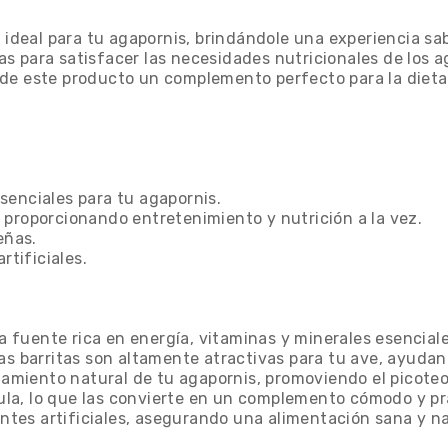
 ideal para tu agapornis, brindándole una experiencia sab
s para satisfacer las necesidades nutricionales de los a
de este producto un complemento perfecto para la dieta
 esenciales para tu agapornis.
a, proporcionando entretenimiento y nutrición a la vez.
eñas.
rtificiales.
una fuente rica en energía, vitaminas y minerales esencia
 estas barritas son altamente atractivas para tu ave, ayu
rtamiento natural de tu agapornis, promoviendo el picoteo
jaula, lo que las convierte en un complemento cómodo y pr
entes artificiales, asegurando una alimentación sana y na