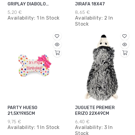
GRIPLAY DIABOLO
JIRAFA 18X47
AMARILLO
5,20 €
8,65 €
8,5X7,6X7,6CM
Availability:
1 In Stock
Availability:
2 In
Stock
PARTY HUESO
JUGUETE PREMIER
21,5X19X5CM
ERIZO 22X49CM
9,75 €
6,40 €
Availability:
1 In Stock
Availability:
3 In
Stock