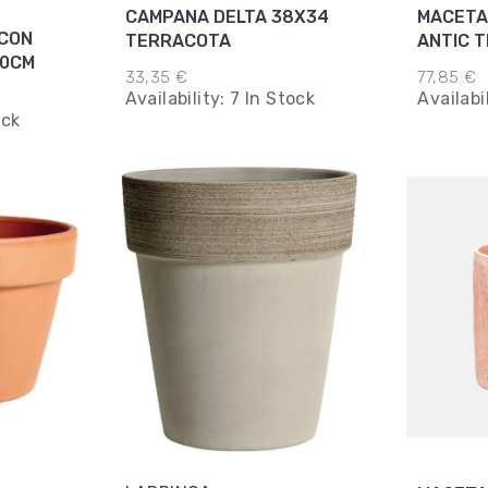
CAMPANA DELTA 38X34
MACETA
CON
TERRACOTA
ANTIC 
10CM
59X50C
33,35 €
77,85 €
Availability:
7 In Stock
Availabi
ock