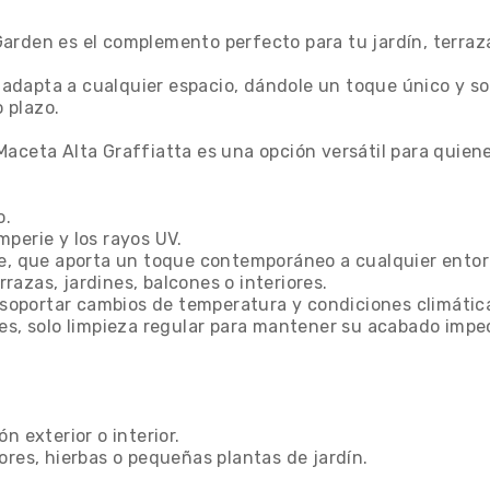
rden es el complemento perfecto para tu jardín, terraza 
dapta a cualquier espacio, dándole un toque único y sof
o plazo.
aceta Alta Graffiatta es una opción versátil para quiene
o.
emperie y los rayos UV.
te, que aporta un toque contemporáneo a cualquier entor
rrazas, jardines, balcones o interiores.
a soportar cambios de temperatura y condiciones climátic
les, solo limpieza regular para mantener su acabado impe
n exterior o interior.
ores, hierbas o pequeñas plantas de jardín.