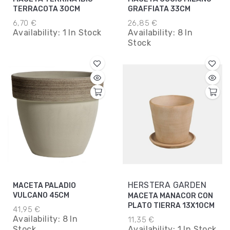
TERRACOTA 30CM
GRAFFIATA 33CM
6,70 €
26,85 €
Availability:
1 In Stock
Availability:
8 In
Stock
HERSTERA GARDEN
MACETA PALADIO
VULCANO 45CM
MACETA MANACOR CON
PLATO TIERRA 13X10CM
41,95 €
Availability:
8 In
11,35 €
Stock
Availability:
1 In Stock