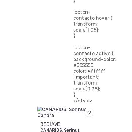
}
.boton-
contacto:hover {
transform:
scale(1.05);
}
.boton-
contacto:active {
background-color:
#555555;
color: #ffffff
!important;
transform:
scale(0.98);
}
</style>
BEDIAVE
CANARIOS, Serinus