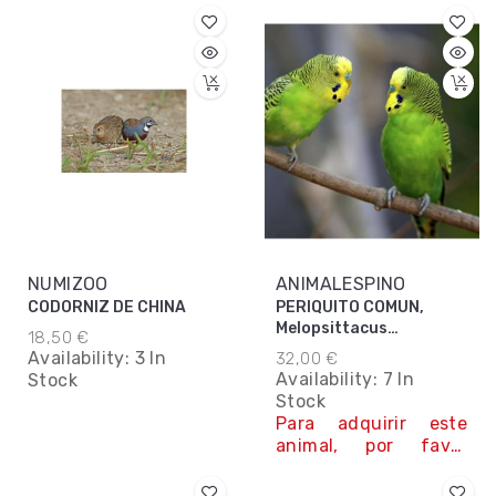
nosotros. Teléfono y
nosotros. Teléfono y
Whatsapp 645 78 12
Whatsapp 645 78 12
84
84
Contáctanos
Contáctanos
NUMIZOO
ANIMALESPINO
CODORNIZ DE CHINA
PERIQUITO COMUN,
Melopsittacus
18,50 €
Undulatus
Availability:
3 In
32,00 €
Availability:
7 In
Stock
Stock
Para adquirir este
animal, por favor
contacta con
nosotros. Teléfono y