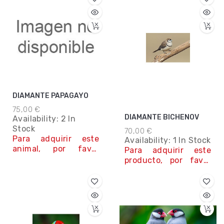
Whatsapp 645 78 12
84
Contáctanos
DIAMANTE PAPAGAYO
75,00 €
DIAMANTE BICHENOV
Availability:
2 In
Stock
70,00 €
Para adquirir este
Availability:
1 In Stock
animal, por favor
Para adquirir este
contacta con
producto, por favor
nosotros. Teléfono y
contacta con
Whatsapp 645 78 12
nosotros. Teléfono y
84
Whatsapp 645 78 12
84
Contáctanos
Contáctanos