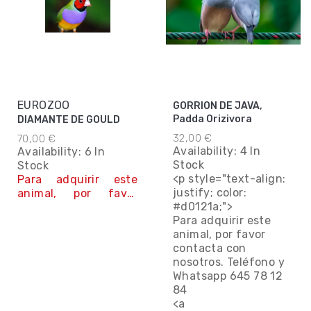
EUROZOO
GORRION DE JAVA,
Padda Orizivora
DIAMANTE DE GOULD
32,00 €
70,00 €
Availability:
4 In
Availability:
6 In
Stock
Stock
<p style="text-align:
Para adquirir este
justify; color:
animal, por favor
#d0121a;">
contacta con
Para adquirir este
nosotros.
animal, por favor
Contáctanos
contacta con
nosotros. Teléfono y
Whatsapp 645 78 12
84
<a