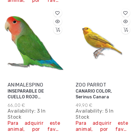
animal, por favor
contacta con
nosotros.
Contáctanos
ANIMALESPINO
ZOO PARROT
INSEPARABLE DE
CANARIO COLOR,
CUELLO ROJO
Serinus Canara
AGAPORNIS
66,00 €
49,90 €
ROSEICOLLIS
Availability:
3 In
Availability:
5 In
Stock
Stock
Para adquirir este
Para adquirir este
animal, por favor
animal, por favor
contacta con
contacta con