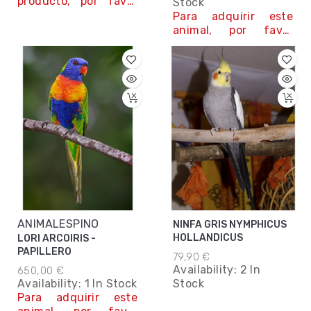
producto, por favor
Stock
contacta con
Para adquirir este
nosotros. Teléfono y
animal, por favor
Whatsapp 645 78 12
contacta con
84
nosotros. Teléfono y
Whatsapp 645 78 12
Contáctanos
84
Contáctanos
ANIMALESPINO
NINFA GRIS NYMPHICUS
HOLLANDICUS
LORI ARCOIRIS -
PAPILLERO
79,90 €
Availability:
2 In
650,00 €
Availability:
1 In Stock
Stock
Para adquirir este