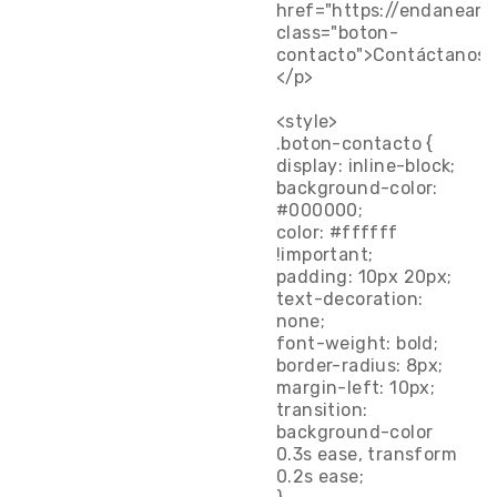
href="https://endaneam
class="boton-
contacto">Contáctanos<
</p>
<style>
.boton-contacto {
display: inline-block;
background-color:
#000000;
color: #ffffff
!important;
padding: 10px 20px;
text-decoration:
none;
font-weight: bold;
border-radius: 8px;
margin-left: 10px;
transition:
background-color
0.3s ease, transform
0.2s ease;