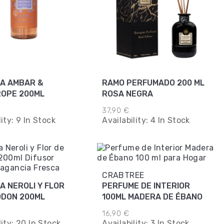
A AMBAR &
RAMO PERFUMADO 200 ML
ROPE 200ML
ROSA NEGRA
37,90 €
lity:
9 In Stock
Availability:
4 In Stock
CRABTREE
A NEROLI Y FLOR
PERFUME DE INTERIOR
ODON 200ML
100ML MADERA DE ÉBANO
16,90 €
lity:
20 In Stock
Availability:
3 In Stock