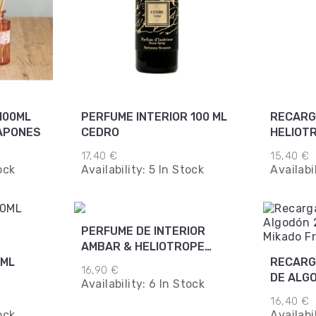
100ML
PERFUME INTERIOR 100 ML
RECARG
APONES
CEDRO
HELIOT
17,40 €
15,40 €
ock
Availability:
5 In Stock
Availabi
PERFUME DE INTERIOR
AMBAR & HELIOTROPE
0ML
100ML
RECARG
16,90 €
DE ALG
Availability:
6 In Stock
16,40 €
ock
Availabi