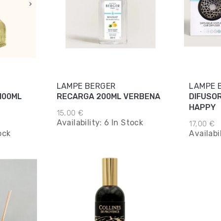
LAMPE BERGER
LAMPE 
100ML
RECARGA 200ML VERBENA
DIFUSO
HAPPY
15,00 €
Availability:
6 In Stock
17,00 €
ock
Availabi