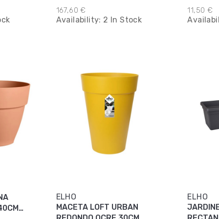
DORAD
167,60 €
11,50 €
ock
Availability:
2 In Stock
Availabi
ELHO
ELHO
NA
MACETA LOFT URBAN
JARDINE
40CM
REDONDO OCRE 30CM
RECTAN