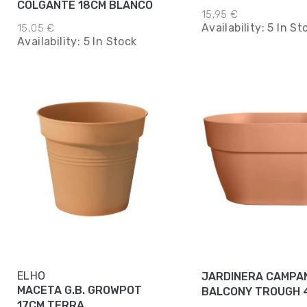
COLGANTE 18CM BLANCO
15,95 €
Availability:
5 In St
15,05 €
Availability:
5 In Stock
ELHO
JARDINERA CAMPA
MACETA G.B. GROWPOT
BALCONY TROUGH 
17CM TERRA
TERRA