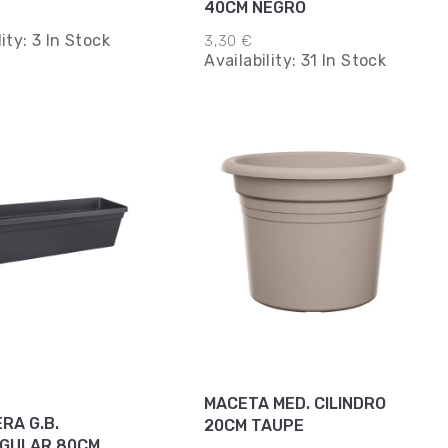
40CM NEGRO
A
lity:
3 In Stock
3,30 €
Availability:
31 In Stock
MACETA MED. CILINDRO
RA G.B.
20CM TAUPE
GULAR 80CM