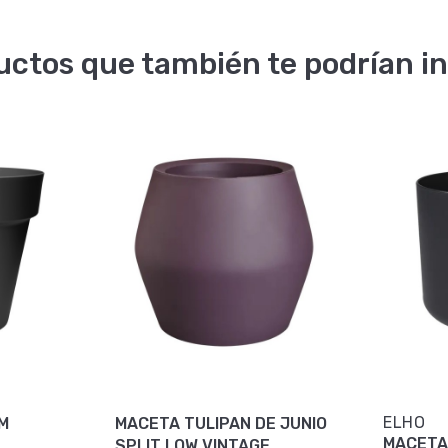
uctos que también te podrían in
ELHO
M
MACETA TULIPAN DE JUNIO
MACETA B. FOR SO
SPLIT LOW VINTAGE