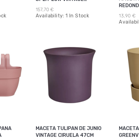
CIRUELA 46CM
157,70 €
ock
Availability:
1 In Stock
13,90 €
Availabi
PANA
MACETA TULIPAN DE JUNIO
MACETA
A
VINTAGE CIRUELA 47CM
GREENV