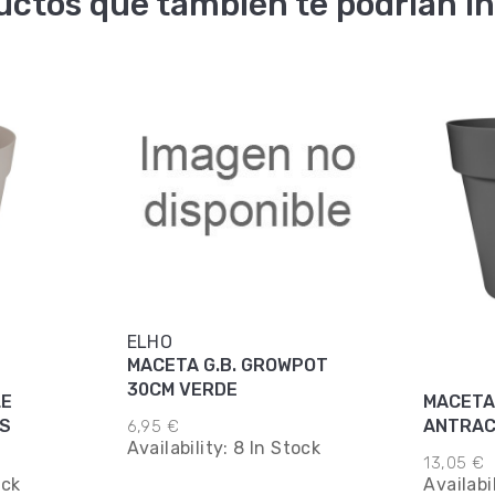
uctos que también te podrían in
ELHO
MACETA G.B. GROWPOT
30CM VERDE
LE
MACETA
IS
ANTRAC
6,95 €
Availability:
8 In Stock
13,05 €
ock
Availabi