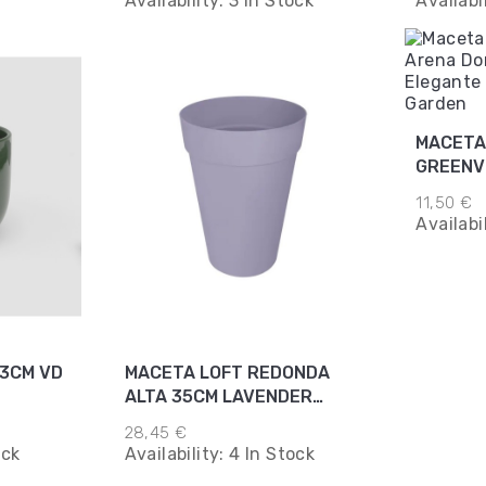
Availability:
3 In Stock
Availabi
MACETA
GREENV
DORAD
11,50 €
Availabi
3CM VD
MACETA LOFT REDONDA
ALTA 35CM LAVENDER
LILAC
28,45 €
ock
Availability:
4 In Stock