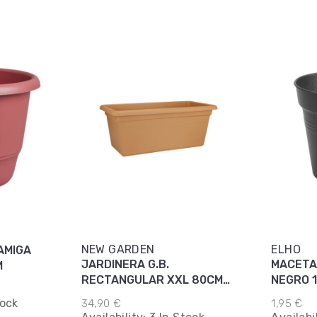
NEW GARDEN
ELHO
AMIGA
JARDINERA G.B.
MACETA
M
RECTANGULAR XXL 80CM
NEGRO 
TERRA
tock
34,90 €
1,95 €