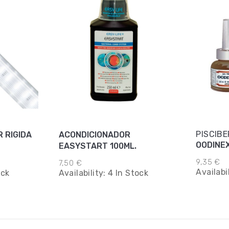
PISCIBE
 RIGIDA
ACONDICIONADOR
OODINE
EASYSTART 100ML.
9,35 €
7,50 €
Availabi
ock
Availability:
4 In Stock