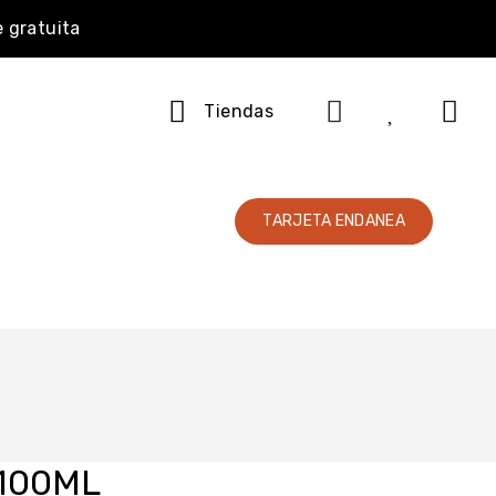
e gratuita
Tiendas
TARJETA ENDANEA
100ML